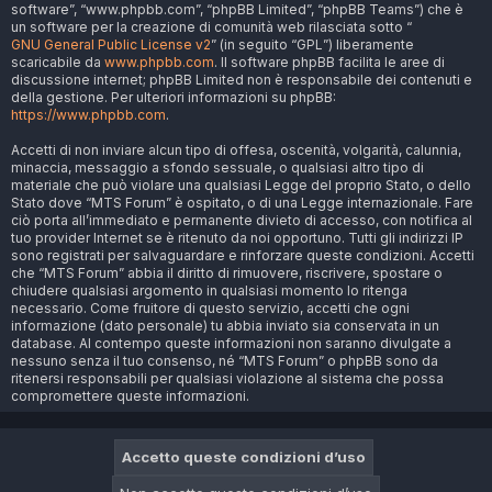
software”, “www.phpbb.com”, “phpBB Limited”, “phpBB Teams”) che è
un software per la creazione di comunità web rilasciata sotto “
GNU General Public License v2
” (in seguito “GPL”) liberamente
scaricabile da
www.phpbb.com
. Il software phpBB facilita le aree di
discussione internet; phpBB Limited non è responsabile dei contenuti e
della gestione. Per ulteriori informazioni su phpBB:
https://www.phpbb.com
.
Accetti di non inviare alcun tipo di offesa, oscenità, volgarità, calunnia,
minaccia, messaggio a sfondo sessuale, o qualsiasi altro tipo di
materiale che può violare una qualsiasi Legge del proprio Stato, o dello
Stato dove “MTS Forum” è ospitato, o di una Legge internazionale. Fare
ciò porta all’immediato e permanente divieto di accesso, con notifica al
tuo provider Internet se è ritenuto da noi opportuno. Tutti gli indirizzi IP
sono registrati per salvaguardare e rinforzare queste condizioni. Accetti
che “MTS Forum” abbia il diritto di rimuovere, riscrivere, spostare o
chiudere qualsiasi argomento in qualsiasi momento lo ritenga
necessario. Come fruitore di questo servizio, accetti che ogni
informazione (dato personale) tu abbia inviato sia conservata in un
database. Al contempo queste informazioni non saranno divulgate a
nessuno senza il tuo consenso, né “MTS Forum” o phpBB sono da
ritenersi responsabili per qualsiasi violazione al sistema che possa
compromettere queste informazioni.