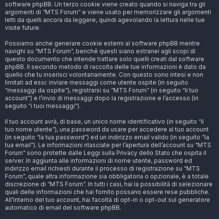
software phpBB. Un terzo cookie viene creato quando si naviga tra gli
argomenti di “MTS Forum” e viene usato per memorizzare gli argomenti
letti da quelli ancora da leggere, quindi agevolando la lettura nelle tue
visite future.
Possiamo anche generare cookie esterni al software phpBB mentre
navighi su “MTS Forum”, benché questi siano estranei agli scopi di
questo documento che intende trattare solo quelli creati dal software
phpBB. Il secondo metodo di raccolta delle tue informazioni è dato da
quello che tu inserisci volontariamente. Con questo sono intesi e non
limitati ad essi: inviare messaggi come utente ospite (in seguito
“messaggi da ospite”), registrarsi su “MTS Forum” (in seguito “il tuo
account”) e l’invio di messaggi dopo la registrazione e l’accesso (in
seguito “i tuoi messaggi”).
Il tuo account avrà, di base, un unico nome identificativo (in seguito “il
tuo nome utente”), una password da usare per accedere al tuo account
(in seguito “la tua password”) ed un indirizzo email valido (in seguito “la
tua email”). Le informazioni rilasciate per l’apertura dell’account su “MTS
Forum” sono protette dalle Leggi sulla Privacy dello Stato che ospita il
server. In aggiunta alle informazioni di nome utente, password ed
indirizzo email richiesti durante il processo di registrazione su “MTS
Forum”, quale altra informazione sia obbligatoria o opzionale, è a totale
discrezione di “MTS Forum”. In tutti i casi, hai la possibilità di selezionare
quali delle informazioni che hai fornito possano essere rese pubbliche.
All’interno del tuo account, hai facoltà di opt-in o opt-out sul generatore
automatico di email del software phpBB.