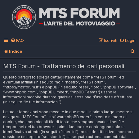
FAQ
Iscriviti
Login
C
Indice
e
MTS Forum - Trattamento dei dati personali
r
Questo paragrafo spiega dettagliatamente come “MTS Forum” ed
c
eventuali affiliati (in seguito “noi”, “nostro”, “MTS Forum”,
a
“https://mtsforum.it”) e phpBB (in seguito “essi”, “loro”, “phpBB software”,
“www.phpbb.com”, “phpBB Limited”, “phpBB Teams”) usano le
informazioni raccolte durante qualsiasi sessione d’uso da te effettuata
(in seguito “le tue informazioni”).
Le tue informazioni sono raccolte in due modi. In primo luogo, mentre si
naviga su “MTS Forum” il software phpBB creerà un certo numero di
cookie, che sono piccoli file di testo che vengono scaricati nei file
temporanei del tuo browser. I primi due cookie contengono solo un
identificativo utente (in seguito “user-id”) ed un identificativo anonimo di
sessione (in seguito “session-id”), assegnato automaticamente dal