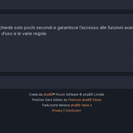
 richiede solo pochi secondi e garantisce l’accesso alle funzioni av
i d’uso e le varie regole.
Creato da
phpBB
® Forum Software © phpBB Limited
Prosilver Dark Edition by
Premium phpBB Styles
Traduzione Italiana
phpBB-Italia.it
Privacy
|
Condizioni