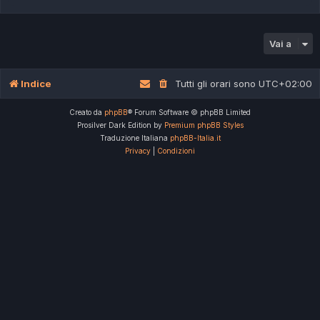
Vai a
Indice
Tutti gli orari sono
UTC+02:00
Creato da
phpBB
® Forum Software © phpBB Limited
Prosilver Dark Edition by
Premium phpBB Styles
Traduzione Italiana
phpBB-Italia.it
Privacy
|
Condizioni