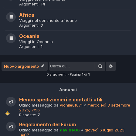
Argomenti:
14
Africa
Viaggi nel continente africano
Argomenti:
7
Oceania
Viaggi in Oceania
Argomenti:
1
Cerca
Ricerca av
Nuovo argomento
0 argomenti • Pagina
1
di
1
Annunci
Elenco spedizionieri e contatti utili
Ultimo messaggio da
Pichileufu71
«
mercoledì 3 settembre
2025, 7:56
Risposte:
7
Regolamento del Forum
Ultimo messaggio da
davide06
«
giovedì 6 luglio 2023,
14:07