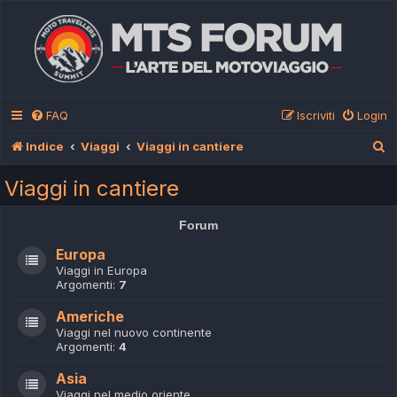
FAQ
Iscriviti
Login
C
Indice
Viaggi
Viaggi in cantiere
e
Viaggi in cantiere
r
c
Forum
a
Europa
Viaggi in Europa
Argomenti:
7
Americhe
Viaggi nel nuovo continente
Argomenti:
4
Asia
Viaggi nel medio oriente