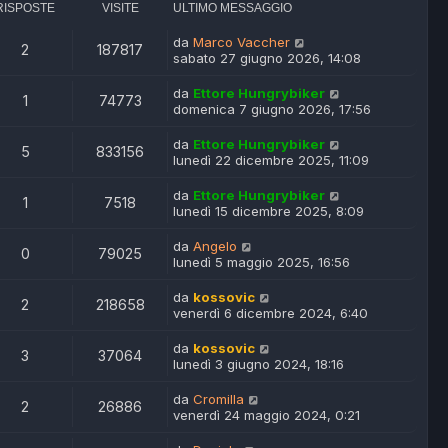
RISPOSTE
VISITE
ULTIMO MESSAGGIO
da
Marco Vaccher
2
187817
sabato 27 giugno 2026, 14:08
da
Ettore Hungrybiker
1
74773
domenica 7 giugno 2026, 17:56
da
Ettore Hungrybiker
5
833156
lunedì 22 dicembre 2025, 11:09
da
Ettore Hungrybiker
1
7518
lunedì 15 dicembre 2025, 8:09
da
Angelo
0
79025
lunedì 5 maggio 2025, 16:56
da
kossovic
2
218658
venerdì 6 dicembre 2024, 6:40
da
kossovic
3
37064
lunedì 3 giugno 2024, 18:16
da
Cromilla
2
26886
venerdì 24 maggio 2024, 0:21