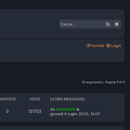
Cerca
Ricer
Iscriviti
Login
16 argomenti • Pagina
1
di
1
RISPOSTE
VISITE
ULTIMO MESSAGGIO
da
davide06
0
131703
giovedì 6 luglio 2023, 14:07