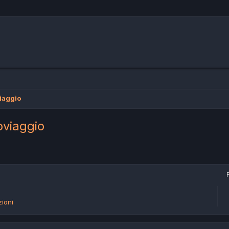
viaggio
toviaggio
avanzata
ioni