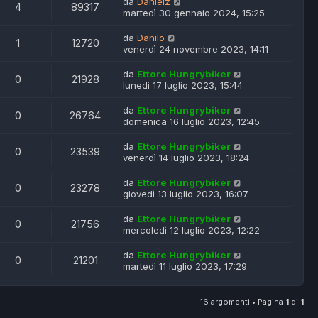
da
Danielz
4
89317
martedì 30 gennaio 2024, 15:25
da
Danilo
1
12720
venerdì 24 novembre 2023, 14:11
da
Ettore Hungrybiker
0
21928
lunedì 17 luglio 2023, 15:44
da
Ettore Hungrybiker
0
26764
domenica 16 luglio 2023, 12:45
da
Ettore Hungrybiker
0
23539
venerdì 14 luglio 2023, 18:24
da
Ettore Hungrybiker
0
23278
giovedì 13 luglio 2023, 16:07
da
Ettore Hungrybiker
0
21756
mercoledì 12 luglio 2023, 12:22
da
Ettore Hungrybiker
0
21201
martedì 11 luglio 2023, 17:29
16 argomenti • Pagina
1
di
1