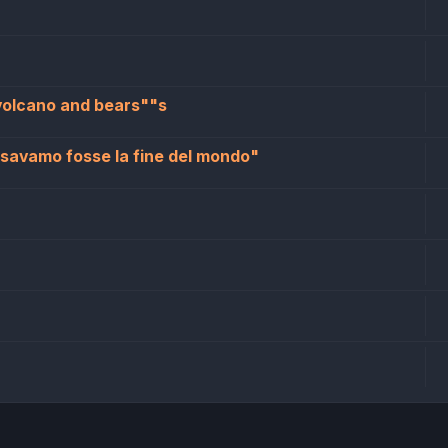
volcano and bears""s
nsavamo fosse la fine del mondo"