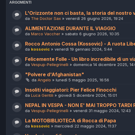
ARGOMENTI
L'Orizzonte non ci basta, la storia del nostro 
da
The Doctor Sax
»
venerdì 26 giugno 2026, 19:24
ALIMENTAZIONE DURANTE IL VIAGGIO
da
Marco Vaccher
»
sabato 6 giugno 2026, 10:35
Rocco Antonio Cossa (Kossovic) - A ruota Liber
da
kossovic
»
venerdì 19 gennaio 2024, 5:44
Felicemente Folle - Un libro incredibile di un vi
da
Vespup-Pellegrinelli
»
domenica 14 dicembre 2025, 14:
"Polvere d'Afghanistan"
da
Angelo
»
lunedì 5 maggio 2025, 16:56
Insoliti viaggiatori: Pier Felice Finocchi
da
Luca Gentili
»
giovedì 5 dicembre 2024, 15:01
NEPAL IN VESPA - NON E' MAI TROPPO TARDI
da
Vespup-Pellegrinelli
»
venerdì 31 maggio 2024, 12:43
La MOTOBIBLIOTECA di Rocca di Papa
da
kossovic
»
mercoledì 22 maggio 2024, 11:37