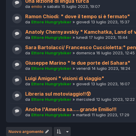
Una lezione di lingua turca
da
emilio
»
sabato 15 luglio 2023, 19:07
Ramon Chiodi: " dove il tempo si è fermato"
da
Ettore Hungrybiker
»
giovedì 13 luglio 2023, 15:37
Anatoly Chernyavskiy " Kamchatka, Land of 
da
Ettore Hungrybiker
»
lunedì 17 luglio 2023, 15:44
Sara Bartolacci/ Francesco Cuccioletta:" pe
da
Ettore Hungrybiker
»
domenica 16 luglio 2023, 12:45
Giuseppe Marino " le due porte del Sahara"
da
Ettore Hungrybiker
»
venerdì 14 luglio 2023, 18:24
Luigi Amigoni " visioni di viaggio"
da
Ettore Hungrybiker
»
giovedì 13 luglio 2023, 16:07
Libreria sul motoviaggio!!😲
da
Ettore Hungrybiker
»
mercoledì 12 luglio 2023, 12:22
Anche l'America sa.....grande Emilio!!!
da
Ettore Hungrybiker
»
martedì 11 luglio 2023, 17:29
Nuovo argomento