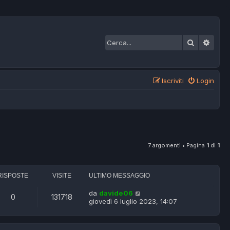
Cerca
Ricer
Iscriviti
Login
7 argomenti • Pagina
1
di
1
RISPOSTE
VISITE
ULTIMO MESSAGGIO
da
davide06
0
131718
giovedì 6 luglio 2023, 14:07