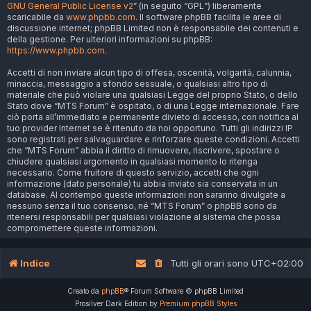
GNU General Public License v2
” (in seguito “GPL”) liberamente
scaricabile da
www.phpbb.com
. Il software phpBB facilita le aree di
discussione internet; phpBB Limited non è responsabile dei contenuti e
della gestione. Per ulteriori informazioni su phpBB:
https://www.phpbb.com
.
Accetti di non inviare alcun tipo di offesa, oscenità, volgarità, calunnia,
minaccia, messaggio a sfondo sessuale, o qualsiasi altro tipo di
materiale che può violare una qualsiasi Legge del proprio Stato, o dello
Stato dove “MTS Forum” è ospitato, o di una Legge internazionale. Fare
ciò porta all’immediato e permanente divieto di accesso, con notifica al
tuo provider Internet se è ritenuto da noi opportuno. Tutti gli indirizzi IP
sono registrati per salvaguardare e rinforzare queste condizioni. Accetti
che “MTS Forum” abbia il diritto di rimuovere, riscrivere, spostare o
chiudere qualsiasi argomento in qualsiasi momento lo ritenga
necessario. Come fruitore di questo servizio, accetti che ogni
informazione (dato personale) tu abbia inviato sia conservata in un
database. Al contempo queste informazioni non saranno divulgate a
nessuno senza il tuo consenso, né “MTS Forum” o phpBB sono da
ritenersi responsabili per qualsiasi violazione al sistema che possa
compromettere queste informazioni.
Indice
Tutti gli orari sono
UTC+02:00
Creato da
phpBB
® Forum Software © phpBB Limited
Prosilver Dark Edition by
Premium phpBB Styles