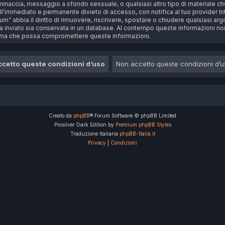
a, minaccia, messaggio a sfondo sessuale, o qualsiasi altro tipo di materiale 
’immediato e permanente divieto di accesso, con notifica al tuo provider Intern
m” abbia il diritto di rimuovere, riscrivere, spostare o chiudere qualsiasi a
bia inviato sia conservata in un database. Al contempo queste informazioni 
stema che possa compromettere queste informazioni.
Creato da
phpBB
® Forum Software © phpBB Limited
Prosilver Dark Edition by
Premium phpBB Styles
Traduzione Italiana
phpBB-Italia.it
Privacy
|
Condizioni