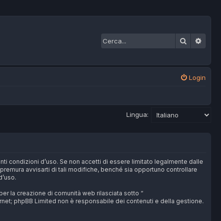
Cerca
Ricer
Login
Lingua:
ti condizioni d’uso. Se non accetti di essere limitato legalmente dalle
remura avvisarti di tali modifiche, benché sia opportuno controllare
d’uso.
r la creazione di comunità web rilasciata sotto “
ternet; phpBB Limited non è responsabile dei contenuti e della gestione.