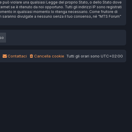
che può violare una qualsiasi Legge del proprio Stato, o dello Stato dove
et se è ritenuto da noi opportuno. Tutti gli indirizzi IP sono registrati
rgomento in qualsiasi momento lo ritenga necessario. Come fruitore di
non saranno divulgate a nessuno senza il tuo consenso, né “MTS Forum”
Contattaci
Cancella cookie
Tutti gli orari sono
UTC+02:00