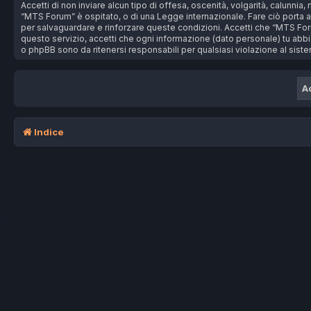
Accetti di non inviare alcun tipo di offesa, oscenità, volgarità, calunni
“MTS Forum” è ospitato, o di una Legge internazionale. Fare ciò porta all
per salvaguardare e rinforzare queste condizioni. Accetti che “MTS Foru
questo servizio, accetti che ogni informazione (dato personale) tu ab
o phpBB sono da ritenersi responsabili per qualsiasi violazione al si
Indice