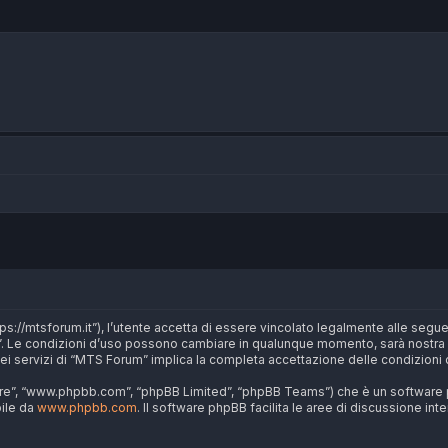
s://mtsforum.it”), l’utente accetta di essere vincolato legalmente alle seguen
um”. Le condizioni d’uso possono cambiare in qualunque momento, sarà nostra p
i servizi di “MTS Forum” implica la completa accettazione delle condizioni 
are”, “www.phpbb.com”, “phpBB Limited”, “phpBB Teams”) che è un software pe
bile da
www.phpbb.com
. Il software phpBB facilita le aree di discussione in