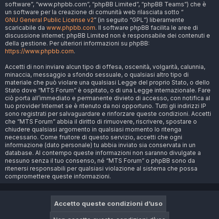
software”, “www.phpbb.com”, “phpBB Limited”, “phpBB Teams”) che è
un software per la creazione di comunità web rilasciata sotto “
GNU General Public License v2
” (in seguito “GPL”) liberamente
scaricabile da
www.phpbb.com
. Il software phpBB facilita le aree di
discussione internet; phpBB Limited non è responsabile dei contenuti e
della gestione. Per ulteriori informazioni su phpBB:
https://www.phpbb.com
.
Accetti di non inviare alcun tipo di offesa, oscenità, volgarità, calunnia,
minaccia, messaggio a sfondo sessuale, o qualsiasi altro tipo di
materiale che può violare una qualsiasi Legge del proprio Stato, o dello
Stato dove “MTS Forum” è ospitato, o di una Legge internazionale. Fare
ciò porta all’immediato e permanente divieto di accesso, con notifica al
tuo provider Internet se è ritenuto da noi opportuno. Tutti gli indirizzi IP
sono registrati per salvaguardare e rinforzare queste condizioni. Accetti
che “MTS Forum” abbia il diritto di rimuovere, riscrivere, spostare o
chiudere qualsiasi argomento in qualsiasi momento lo ritenga
necessario. Come fruitore di questo servizio, accetti che ogni
informazione (dato personale) tu abbia inviato sia conservata in un
database. Al contempo queste informazioni non saranno divulgate a
nessuno senza il tuo consenso, né “MTS Forum” o phpBB sono da
ritenersi responsabili per qualsiasi violazione al sistema che possa
compromettere queste informazioni.