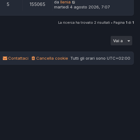
da
Ilenia
5
155065
martedì 4 agosto 2026, 7:07
La ricerca ha trovato 2 risultati • Pagina
1
di
1
Vai a
Contattaci
Cancella cookie
Tutti gli orari sono
UTC+02:00