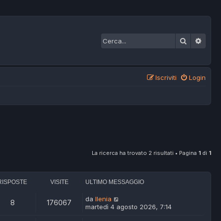
Cerca
Ricer
Iscriviti
Login
La ricerca ha trovato 2 risultati • Pagina
1
di
1
RISPOSTE
VISITE
ULTIMO MESSAGGIO
da
Ilenia
8
176067
martedì 4 agosto 2026, 7:14