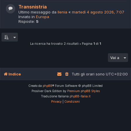
Transnistria
Ultimo messaggio da
Ilenia
«
martedì 4 agosto 2026, 7:07
Inviato in
Europa
Risposte:
5
La ricerca ha trovato 2 risultati • Pagina
1
di
1
Vai a
Indice
Tutti gli orari sono
UTC+02:00
Creato da
phpBB
® Forum Software © phpBB Limited
Prosilver Dark Edition by
Premium phpBB Styles
Traduzione Italiana
phpBB-Italia.it
Privacy
|
Condizioni