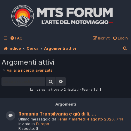
FAQ
Iscriviti
Login
C
Indice
Cerca
Argomenti attivi
e
Argomenti attivi
r
Vai alla ricerca avanzata
c
Cerca
Ricerca avanzata
a
La ricerca ha trovato 2 risultati • Pagina
1
di
1
Argomenti
Romania Transilvania e giù di lì.....
Ultimo messaggio da
Ilenia
«
martedì 4 agosto 2026, 7:14
Inviato in
Europa
Risposte:
8