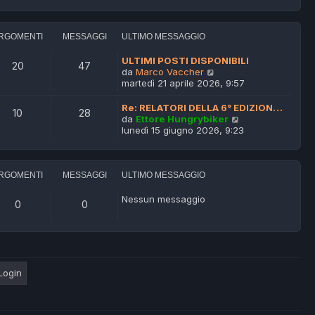
d
g
i
i
g
m
u
i
o
l
RGOMENTI
MESSAGGI
ULTIMO MESSAGGIO
o
m
t
e
i
ULTIMI POSTI DISPONIBILI
20
47
s
m
V
da
Marco Vaccher
s
o
e
martedì 21 aprile 2026, 9:57
a
m
d
g
e
i
Re: RELATORI DELLA 6° EDIZION…
g
10
28
s
u
V
da
Ettore Hungrybiker
i
s
l
e
lunedì 15 giugno 2026, 9:23
o
a
t
d
g
i
i
g
m
u
i
o
l
RGOMENTI
MESSAGGI
ULTIMO MESSAGGIO
o
m
t
e
i
Nessun messaggio
0
0
s
m
s
o
a
m
g
e
g
s
i
s
o
a
g
g
i