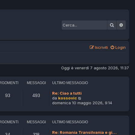
Cerca
Ricer
Iscriviti
Login
Oggi è venerdì 7 agosto 2026, 11:37
RGOMENTI
MESSAGGI
ULTIMO MESSAGGIO
Re: Ciao a tutti
93
493
V
da
kossovic
e
domenica 10 maggio 2026, 9:14
d
i
u
l
RGOMENTI
MESSAGGI
ULTIMO MESSAGGIO
t
i
Re: Romania Transilvania e gi…
34
318