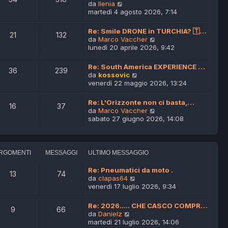
m
V
da
Ilenia
o
e
martedì 4 agosto 2026, 7:14
m
d
e
i
Re: Smile DRONE in TURCHIA? 🇹…
21
132
s
u
V
da
Marco Vaccher
s
l
e
lunedì 20 aprile 2026, 9:42
a
t
d
g
i
i
Re: South America EXPERIENCE …
g
m
36
239
u
V
da
kossovic
i
o
l
e
venerdì 22 maggio 2026, 13:24
o
m
t
d
e
i
i
s
Re: L'Orizzonte non ci basta,…
m
16
37
u
s
V
da
Marco Vaccher
o
l
a
e
sabato 27 giugno 2026, 14:08
m
t
g
d
e
i
g
i
s
m
i
u
s
o
o
l
a
RGOMENTI
MESSAGGI
ULTIMO MESSAGGIO
m
t
g
e
i
g
Re: Pneumatici da moto .
s
13
74
m
i
V
da
clapas64
s
o
o
e
venerdì 17 luglio 2026, 9:34
a
m
d
g
e
i
g
Re: 2026..... CHE CASCO COMPR…
s
9
66
u
i
V
da
Danielz
s
l
o
e
martedì 21 luglio 2026, 14:06
a
t