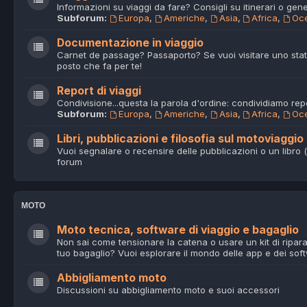
Informazioni su viaggi da fare? Consigli su itinerari o gene
Subforum:
Europa
,
Americhe
,
Asia
,
Africa
,
Oc
Documentazione in viaggio
Carnet de passage? Passaporto? Se vuoi visitare uno stato
posto che fa per te!
Report di viaggi
Condivisione...questa la parola d'ordine: condividiamo repor
Subforum:
Europa
,
Americhe
,
Asia
,
Africa
,
Oc
Libri, pubblicazioni e filosofia sul motoviaggio
Vuoi segnalare o recensire delle pubblicazioni o un libro (
forum
MOTO
Moto tecnica, software di viaggio e bagaglio
Non sai come tensionare la catena o usare un kit di ripar
tuo bagaglio? Vuoi esplorare il mondo delle app e dei sof
Abbigliamento moto
Discussioni su abbigliamento moto e suoi accessori