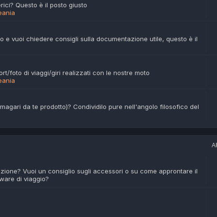
rici? Questo è il posto giusto
eania
 e vuoi chiedere consigli sulla documentazione utile, questo è il
t/foto di viaggi/giri realizzati con le nostre moto
eania
magari da te prodotto)? Condividilo pure nell'angolo filosofico del
A
azione? Vuoi un consiglio sugli accessori o su come approntare il
tware di viaggio?