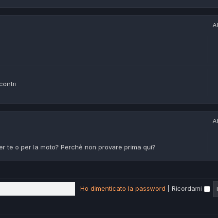
A
contri
A
er te o per la moto? Perchè non provare prima qui?
Ho dimenticato la password
|
Ricordami