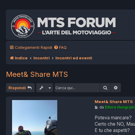
Collegamenti Rapidi
FAQ
Indice
Incontri
Incontri ed eventi
Meet& Share MTS
Cerca
Ricerca
Rispondi
Meet& Share MTS
M
da
Ettore Hungrybi
e
s
Poteva mancare?
s
Certo che NO, Mauri
a
g
E tu che aspetti?
g