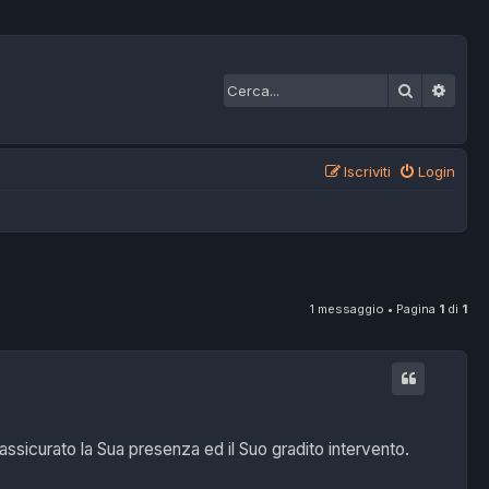
Cerca
Ricer
Iscriviti
Login
1 messaggio • Pagina
1
di
1
ssicurato la Sua presenza ed il Suo gradito intervento.