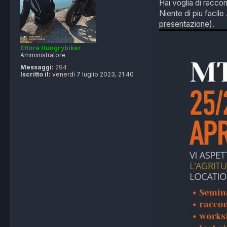
Hai voglia di racco
i
o
Niente di piu facile .
presentazione).
Ettore Hungrybiker
Amministratore
Messaggi:
294
Iscritto il:
venerdì 7 luglio 2023, 21:40