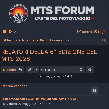
FAQ
Iscriviti
Login
C
Indice
Incontri
Report di incontri
e
RELATORI DELLA 6° EDIZIONE DEL
r
MTS 2026
c
a
Cerca
Ricerca av
Rispondi
6 messaggi • Pagina
1
di
1
Marco Vaccher
RELATORI DELLA 6° EDIZIONE DEL MTS 2026
M
venerdì 22 maggio 2026, 17:35
e