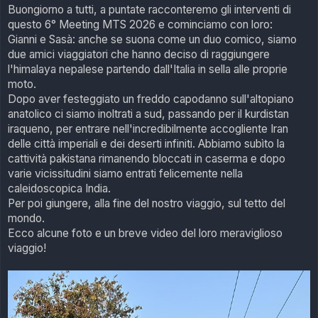
s
Buongiorno a tutti, a puntate racconteremo gli interventi di
s
questo 6° Meeting MTS 2026 e cominciamo con loro:
a
g
Gianni e Sasà: anche se suona come un duo comico, siamo
g
due amici viaggiatori che hanno deciso di raggiungere
i
o
l'himalaya nepalese partendo dall'Italia in sella alle proprie
moto.
Dopo aver festeggiato un freddo capodanno sull'altopiano
anatolico ci siamo inoltrati a sud, passando per il kurdistan
iraqueno, per entrare nell'incredibilmente accogliente Iran
delle città imperiali e dei deserti infiniti. Abbiamo subìto la
cattività pakistana rimanendo bloccati in caserma e dopo
varie vicissitudini siamo entrati felicemente nella
caleidoscopica India.
Per poi giungere, alla fine del nostro viaggio, sul tetto del
mondo.
Ecco alcune foto e un breve video del loro meraviglioso
viaggio!