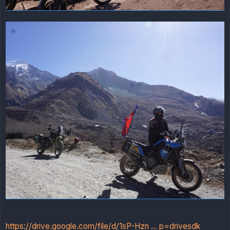
https://drive.google.com/file/d/1sP-Hzn ... p=drivesdk