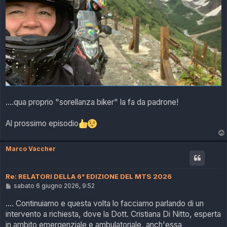
....qua proprio "sorellanza biker" la fa da padrone!
Al prossimo episodio
Marco Vaccher
Re: RELATORI DELLA 6° EDIZIONE DEL MTS 2026
M
sabato 6 giugno 2026, 9:52
e
s
.... Continuiamo e questa volta lo facciamo parlando di un
s
intervento a richiesta, dove la Dott. Cristiana Di Nitto, esperta
a
g
in ambito emergenziale e ambulatoriale, anch'essa