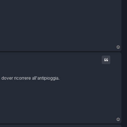
T
o
p
dover ricorrere all'antipioggia.
T
o