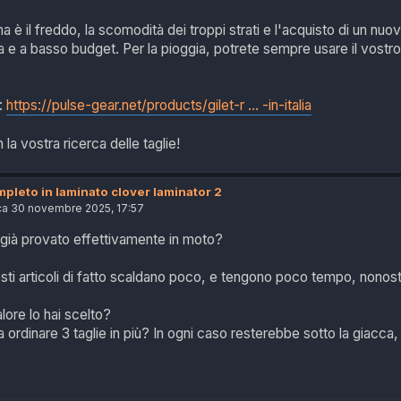
ma è il freddo, la scomodità dei troppi strati e l'acquisto di un 
tta e a basso budget. Per la pioggia, potrete sempre usare il vostr
:
https://pulse-gear.net/products/gilet-r ... -in-italia
 la vostra ricerca delle taglie!
pleto in laminato clover laminator 2
a 30 novembre 2025, 17:57
i già provato effettivamente in moto?
ti articoli di fatto scaldano poco, e tengono poco tempo, nonos
lore lo hai scelto?
 ordinare 3 taglie in più? In ogni caso resterebbe sotto la giacc