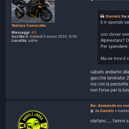
e
a
s
D
s
a
a
n
Danielz
ha s
g
i
ti ri-spondo 
g
e
Stefano Camerotto
i
l
o
z
Messaggi:
43
con clover non 
Iscritto il:
martedì 5 marzo 2024, 12:00
Alpinestars? O
Località:
udine
Per spendere m
Ma se trovi il 
sabato andiamo alla
giacche laminator 2
ma con la panzetta
non forse per la lu
Re: domanda su com
M
da
Danielz
»
marted
e
s
stefano..... fammi 
s
a