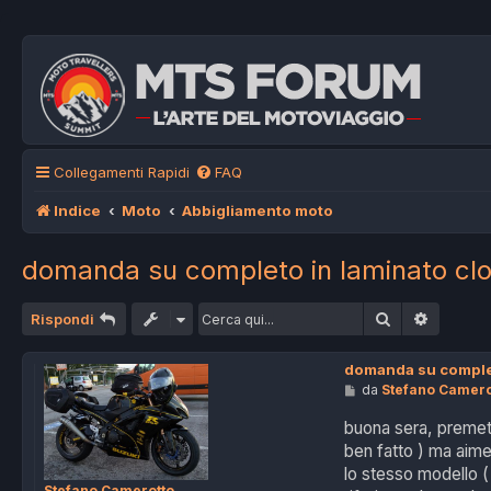
Collegamenti Rapidi
FAQ
Indice
Moto
Abbigliamento moto
domanda su completo in laminato clo
Cerca
Ricerca
Rispondi
domanda su complet
M
da
Stefano Camero
e
s
buona sera, premett
s
ben fatto ) ma aime
a
g
lo stesso modello (
g
Stefano Camerotto