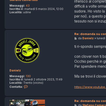
riferisco al comple
i
o
Messaggi:
43
difficili a volte or
Iscritto il:
martedì 5 marzo 2024, 12:00
sudore. Ho visto la 
Località:
udine
per noi). a questo 
tessuto non si inz
Re: domanda su com
M
da
Danielz
»
lunedì
e
s
ti ri-spondo sempr
s
a
g
con clover non ti ba
g
Occhio perchè in gir
i
o
Per spendere meno p
Danielz
Ma se trovi il clove
Messaggi:
130
Iscritto il:
lunedì 2 ottobre 2023, 11:49
Località:
Trento (vicino)
C
https://www.youtube
Contatta:
o
n
t
a
Re: domanda su com
t
M
da
Stefano Camero
t