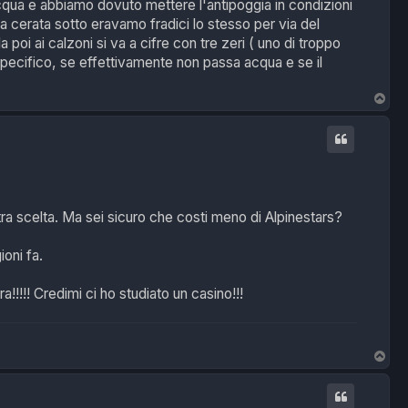
acqua e abbiamo dovuto mettere l'antipoggia in condizioni
 la cerata sotto eravamo fradici lo stesso per via del
oi ai calzoni si va a cifre con tre zeri ( uno di troppo
pecifico, se effettivamente non passa acqua e se il
T
o
p
stra scelta. Ma sei sicuro che costi meno di Alpinestars?
oni fa.
a!!!!! Credimi ci ho studiato un casino!!!
T
o
p