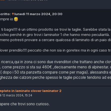
critto:
↑
lunedì 11 marzo 2024, 20:30
sempre io
ti bagni!!!! è un ottimo prodotto se trovi le taglie. Sarebbe stata 
cchio perchè in giro trovi i laminator 1 che hanno meno peculiarità.
eno potresti provare a cercare qualcosa di laminato di un paio di 
clover prendilo!!!! peccato che non sia in goretex ma in ogni caso tra
 ricerca,qui in zona ci sono due rivenditori che trattano anche clo
. come prezzo si sta sui 460€ ,decisamente meno di alpinestar. 
 ( dopo i 50 sta panzetta compare come per magia). alessandra 
nghezza dei calzoni perche spesso le taglie piccole tendono ad e
pleto in laminato clover laminator 2
ì 12 marzo 2024, 15:24
sapere che trovi sono curioso.