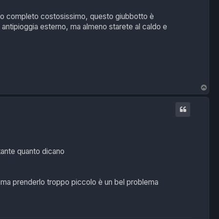
nuovo completo costosissimo, questo giubbotto è
o antipioggia esterno, ma almeno starete al caldo e
T
o
p
tante quanto dicano
a, ma prenderlo troppo piccolo è un bel problema