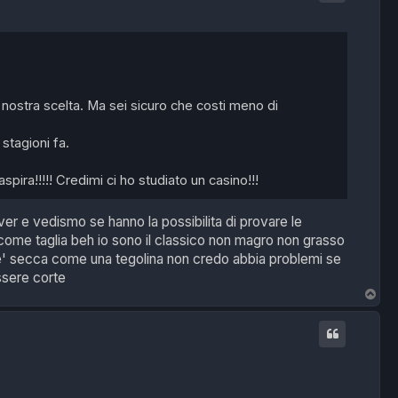
la nostra scelta. Ma sei sicuro che costi meno di
stagioni fa.
spira!!!!! Credimi ci ho studiato un casino!!!
ver e vedismo se hanno la possibilita di provare le
come taglia beh io sono il classico non magro non grasso
e' secca come una tegolina non credo abbia problemi se
ssere corte
T
o
p