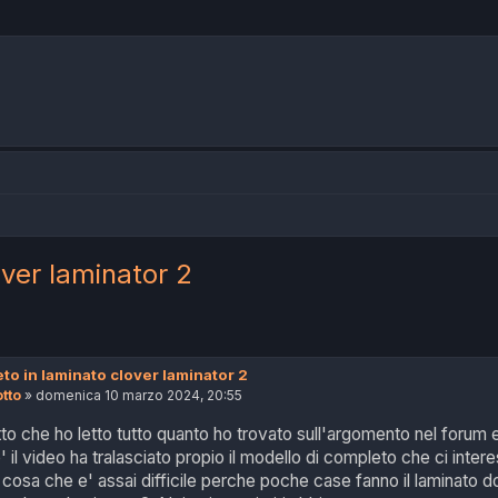
ver laminator 2
 avanzata
o in laminato clover laminator 2
tto
»
domenica 10 marzo 2024, 20:55
o che ho letto tutto quanto ho trovato sull'argomento nel forum e 
' il video ha tralasciato propio il modello di completo che ci i
 cosa che e' assai difficile perche poche case fanno il laminato d