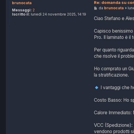
Re: domanda su com
brunocata
M
da
brunocata
»
lun
Messaggi:
2
e
Iscritto il:
lunedì 24 novembre 2025, 14:19
s
Ciao Stefano e Ale
s
a
g
Capisco benissimo la
g
Pro. Il laminato è il
i
o
Per quanto riguarda 
che risolve il pro
Ho comprato un Giub
la stratificazione.
I vantaggi che h
Costo Basso: Ho sp
Calore Immediato: N
VCC (Spedizione): L'
vendono prodotti si