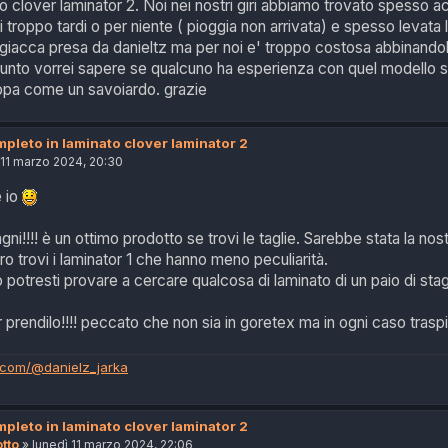
to clover laminator 2. Noi nei nostri giri abbiamo trovato spesso 
mai troppo tardi o per niente ( pioggia non arrivata) e spesso levata
giacca presa da danieltz ma per noi e' troppo costosa abbinandola p
punto vorrei sapere se qualcuno ha esperienza con quel modello s
uppa come un savoiardo. grazie
pleto in laminato clover laminator 2
 11 marzo 2024, 20:30
e io
gni!!!! è un ottimo prodotto se trovi le taglie. Sarebbe stata la no
o trovi i laminator 1 che hanno meno peculiarità.
otresti provare a cercare qualcosa di laminato di un paio di stagi
r prendilo!!!! peccato che non sia in goretex ma in ogni caso traspir
.com/@danielz_jarka
pleto in laminato clover laminator 2
tto
»
lunedì 11 marzo 2024, 22:06