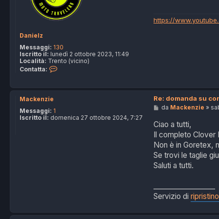
g
g
i
https://www.youtube
o
Danielz
Messaggi:
130
Iscritto il:
lunedì 2 ottobre 2023, 11:49
Località:
Trento (vicino)
C
Contatta:
o
n
t
a
Re: domanda su com
Mackenzie
t
M
da
Mackenzie
»
sa
t
Messaggi:
1
e
a
Iscritto il:
domenica 27 ottobre 2024, 7:27
s
D
Ciao a tutti,
s
a
Il completo Clover 
a
n
g
i
Non è in Goretex, ma
g
e
Se trovi le taglie g
i
l
o
z
Saluti a tutti.
__________________
Servizio di
ripristin