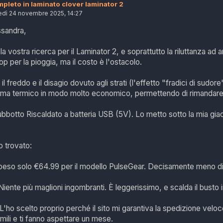
pleto in laminato clover laminator 2
edì 24 novembre 2025, 14:27
ssandra,
 vostra ricerca per il Laminator 2, e soprattutto la riluttanza ad 
 top per la pioggia, ma il costo è l'ostacolo.
il freddo e il disagio dovuto agli strati (l'effetto "fradici di sudor
blema termico in modo molto economico, permettendo di rimandare
botto Riscaldato a batteria USB (5V). Lo metto sotto la mia giacc
o trovato:
eso solo €64.99 per il modello PulseGear. Decisamente meno di 
iente più maglioni ingombranti. È leggerissimo, e scalda il busto i
ho scelto proprio perché il sito mi garantiva la spedizione veloce in 
mili e ti fanno aspettare un mese.