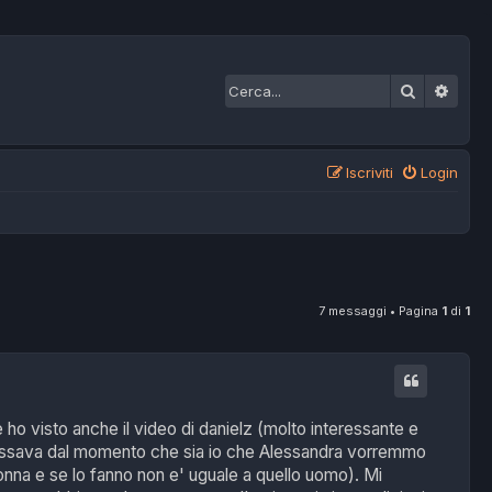
Cerca
Ricer
Iscriviti
Login
7 messaggi • Pagina
1
di
1
ho visto anche il video di danielz (molto interessante e
nteressava dal momento che sia io che Alessandra vorremmo
onna e se lo fanno non e' uguale a quello uomo). Mi