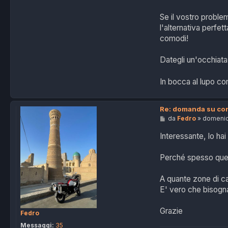
Se il vostro proble
l'alternativa perfe
comodi!
Dategli un'occhiata
In bocca al lupo con
Re: domanda su com
M
da
Fedro
»
domenic
e
s
Interessante, lo ha
s
a
g
Perché spesso ques
g
i
o
A quante zone di ca
E' vero che bisogna
Grazie
Fedro
Messaggi:
35