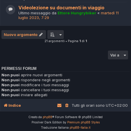
Videolezione su documenti in viaggio
Ultimo messaggio da
Ettore Hungrybiker
«
martedì 11
luglio 2023, 7:29
Nuovo argomento
21 argomenti • Pagina
1
di
1
Vai a
PERMESSI FORUM
Non puoi
aprire nuovi argomenti
Non puoi
rispondere negli argomenti
Non puoi
modificare i tuoi messaggi
Non puoi
cancellare i tuoi messaggi
Non puoi
inviare allegati
Indice
Tutti gli orari sono
UTC+02:00
Creato da
phpBB
® Forum Software © phpBB Limited
Prosilver Dark Edition by
Premium phpBB Styles
Traduzione Italiana
phpBB-Italia.it