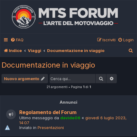
FAQ
Iscriviti
Login
C
Indice
Viaggi
Documentazione in viaggio
e
Documentazione in viaggio
r
c
Cerca
Ricerca av
Nuovo argomento
a
21 argomenti • Pagina
1
di
1
Annunci
Regolamento del Forum
Ultimo messaggio da
davide06
«
giovedì 6 luglio 2023,
14:07
Inviato in
Presentazioni