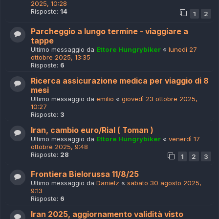
2025, 10:28
Risposte:
14
1
2
Parcheggio a lungo termine - viaggiare a
tappe
Ultimo messaggio da
Ettore Hungrybiker
«
lunedì 27
ottobre 2025, 13:35
Risposte:
6
Ricerca assicurazione medica per viaggio di 8
mesi
Ultimo messaggio da
emilio
«
giovedì 23 ottobre 2025,
10:27
Risposte:
3
Iran, cambio euro/Rial ( Toman )
Ultimo messaggio da
Ettore Hungrybiker
«
venerdì 17
ottobre 2025, 9:48
Risposte:
28
1
2
3
Frontiera Bielorussa 11/8/25
Ultimo messaggio da
Danielz
«
sabato 30 agosto 2025,
9:13
Risposte:
6
Iran 2025, aggiornamento validità visto