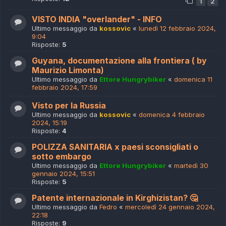
1
2
VISTO INDIA "overlander" - INFO
Ultimo messaggio da
kossovic
«
lunedì 12 febbraio 2024,
9:04
Risposte:
5
Guyana, documentazione alla frontiera ( by
Maurizio Limonta)
Ultimo messaggio da
Ettore Hungrybiker
«
domenica 11
febbraio 2024, 17:59
Visto per la Russia
Ultimo messaggio da
kossovic
«
domenica 4 febbraio
2024, 15:19
Risposte:
4
POLIZZA SANITARIA x paesi sconsigliati o
sotto embargo
Ultimo messaggio da
Ettore Hungrybiker
«
martedì 30
gennaio 2024, 15:51
Risposte:
5
Patente internazionale in Kirghizistan? 🤔
Ultimo messaggio da
Fedro
«
mercoledì 24 gennaio 2024,
22:18
Risposte:
9