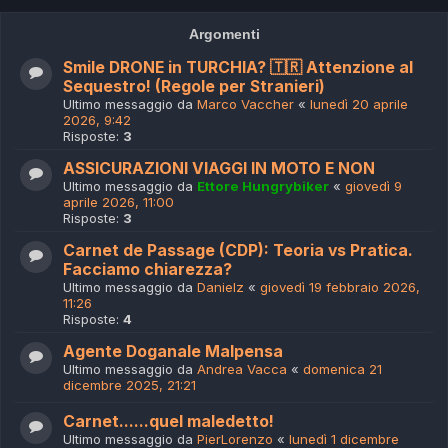
Argomenti
Smile DRONE in TURCHIA? 🇹🇷 Attenzione al
Sequestro! (Regole per Stranieri)
Ultimo messaggio da
Marco Vaccher
«
lunedì 20 aprile
2026, 9:42
Risposte:
3
ASSICURAZIONI VIAGGI IN MOTO E NON
Ultimo messaggio da
Ettore Hungrybiker
«
giovedì 9
aprile 2026, 11:00
Risposte:
3
Carnet de Passage (CDP): Teoria vs Pratica.
Facciamo chiarezza?
Ultimo messaggio da
Danielz
«
giovedì 19 febbraio 2026,
11:26
Risposte:
4
Agente Doganale Malpensa
Ultimo messaggio da
Andrea Vacca
«
domenica 21
dicembre 2025, 21:21
Carnet......quel maledetto!
Ultimo messaggio da
PierLorenzo
«
lunedì 1 dicembre