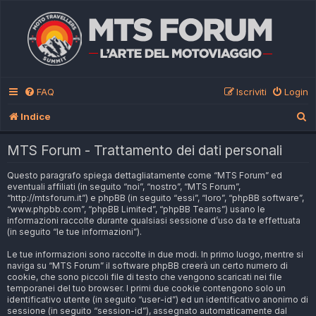
FAQ
Iscriviti
Login
C
Indice
e
MTS Forum - Trattamento dei dati personali
r
Questo paragrafo spiega dettagliatamente come “MTS Forum” ed
c
eventuali affiliati (in seguito “noi”, “nostro”, “MTS Forum”,
a
“http://mtsforum.it”) e phpBB (in seguito “essi”, “loro”, “phpBB software”,
“www.phpbb.com”, “phpBB Limited”, “phpBB Teams”) usano le
informazioni raccolte durante qualsiasi sessione d’uso da te effettuata
(in seguito “le tue informazioni”).
Le tue informazioni sono raccolte in due modi. In primo luogo, mentre si
naviga su “MTS Forum” il software phpBB creerà un certo numero di
cookie, che sono piccoli file di testo che vengono scaricati nei file
temporanei del tuo browser. I primi due cookie contengono solo un
identificativo utente (in seguito “user-id”) ed un identificativo anonimo di
sessione (in seguito “session-id”), assegnato automaticamente dal