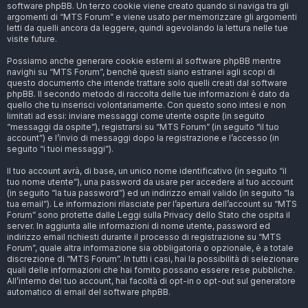
software phpBB. Un terzo cookie viene creato quando si naviga tra gli
argomenti di “MTS Forum” e viene usato per memorizzare gli argomenti
letti da quelli ancora da leggere, quindi agevolando la lettura nelle tue
visite future.
Possiamo anche generare cookie esterni al software phpBB mentre
navighi su “MTS Forum”, benché questi siano estranei agli scopi di
questo documento che intende trattare solo quelli creati dal software
phpBB. Il secondo metodo di raccolta delle tue informazioni è dato da
quello che tu inserisci volontariamente. Con questo sono intesi e non
limitati ad essi: inviare messaggi come utente ospite (in seguito
“messaggi da ospite”), registrarsi su “MTS Forum” (in seguito “il tuo
account”) e l’invio di messaggi dopo la registrazione e l’accesso (in
seguito “i tuoi messaggi”).
Il tuo account avrà, di base, un unico nome identificativo (in seguito “il
tuo nome utente”), una password da usare per accedere al tuo account
(in seguito “la tua password”) ed un indirizzo email valido (in seguito “la
tua email”). Le informazioni rilasciate per l’apertura dell’account su “MTS
Forum” sono protette dalle Leggi sulla Privacy dello Stato che ospita il
server. In aggiunta alle informazioni di nome utente, password ed
indirizzo email richiesti durante il processo di registrazione su “MTS
Forum”, quale altra informazione sia obbligatoria o opzionale, è a totale
discrezione di “MTS Forum”. In tutti i casi, hai la possibilità di selezionare
quali delle informazioni che hai fornito possano essere rese pubbliche.
All’interno del tuo account, hai facoltà di opt-in o opt-out sul generatore
automatico di email del software phpBB.