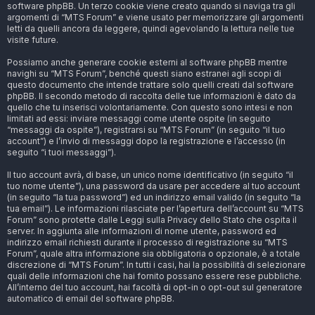
software phpBB. Un terzo cookie viene creato quando si naviga tra gli
argomenti di “MTS Forum” e viene usato per memorizzare gli argomenti
letti da quelli ancora da leggere, quindi agevolando la lettura nelle tue
visite future.
Possiamo anche generare cookie esterni al software phpBB mentre
navighi su “MTS Forum”, benché questi siano estranei agli scopi di
questo documento che intende trattare solo quelli creati dal software
phpBB. Il secondo metodo di raccolta delle tue informazioni è dato da
quello che tu inserisci volontariamente. Con questo sono intesi e non
limitati ad essi: inviare messaggi come utente ospite (in seguito
“messaggi da ospite”), registrarsi su “MTS Forum” (in seguito “il tuo
account”) e l’invio di messaggi dopo la registrazione e l’accesso (in
seguito “i tuoi messaggi”).
Il tuo account avrà, di base, un unico nome identificativo (in seguito “il
tuo nome utente”), una password da usare per accedere al tuo account
(in seguito “la tua password”) ed un indirizzo email valido (in seguito “la
tua email”). Le informazioni rilasciate per l’apertura dell’account su “MTS
Forum” sono protette dalle Leggi sulla Privacy dello Stato che ospita il
server. In aggiunta alle informazioni di nome utente, password ed
indirizzo email richiesti durante il processo di registrazione su “MTS
Forum”, quale altra informazione sia obbligatoria o opzionale, è a totale
discrezione di “MTS Forum”. In tutti i casi, hai la possibilità di selezionare
quali delle informazioni che hai fornito possano essere rese pubbliche.
All’interno del tuo account, hai facoltà di opt-in o opt-out sul generatore
automatico di email del software phpBB.