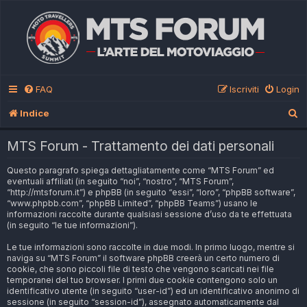
FAQ
Iscriviti
Login
C
Indice
e
MTS Forum - Trattamento dei dati personali
r
Questo paragrafo spiega dettagliatamente come “MTS Forum” ed
c
eventuali affiliati (in seguito “noi”, “nostro”, “MTS Forum”,
a
“http://mtsforum.it”) e phpBB (in seguito “essi”, “loro”, “phpBB software”,
“www.phpbb.com”, “phpBB Limited”, “phpBB Teams”) usano le
informazioni raccolte durante qualsiasi sessione d’uso da te effettuata
(in seguito “le tue informazioni”).
Le tue informazioni sono raccolte in due modi. In primo luogo, mentre si
naviga su “MTS Forum” il software phpBB creerà un certo numero di
cookie, che sono piccoli file di testo che vengono scaricati nei file
temporanei del tuo browser. I primi due cookie contengono solo un
identificativo utente (in seguito “user-id”) ed un identificativo anonimo di
sessione (in seguito “session-id”), assegnato automaticamente dal