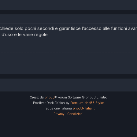
 richiede solo pochi secondi e garantisce l’accesso alle funzioni av
i d’uso e le varie regole.
Creato da
phpBB
® Forum Software © phpBB Limited
Prosilver Dark Edition by
Premium phpBB Styles
Traduzione Italiana
phpBB-Italia.it
Privacy
|
Condizioni