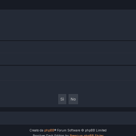
Creato da
phpBB
® Forum Software © phpBB Limited
Prosilver Dark Edition by
Premium phpBB Styles