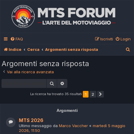
FAQ
Iscriviti
Login
C
Indice
Cerca
Argomenti senza risposta
e
Argomenti senza risposta
r
Vai alla ricerca avanzata
c
Cerca
Ricerca avanzata
a
La ricerca ha trovato 35 risultati
1
2
Prossimo
Argomenti
MTS 2026
Ultimo messaggio da
Marco Vaccher
«
martedì 5 maggio
2026, 11:50