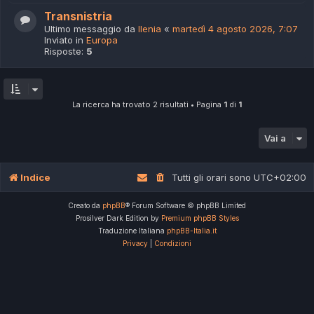
Transnistria
Ultimo messaggio da
Ilenia
«
martedì 4 agosto 2026, 7:07
Inviato in
Europa
Risposte:
5
La ricerca ha trovato 2 risultati • Pagina
1
di
1
Vai a
Indice
Tutti gli orari sono
UTC+02:00
Creato da
phpBB
® Forum Software © phpBB Limited
Prosilver Dark Edition by
Premium phpBB Styles
Traduzione Italiana
phpBB-Italia.it
Privacy
|
Condizioni