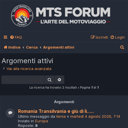
FAQ
Iscriviti
Login
C
Indice
Cerca
Argomenti attivi
e
Argomenti attivi
r
Vai alla ricerca avanzata
c
Cerca
Ricerca avanzata
a
La ricerca ha trovato 2 risultati • Pagina
1
di
1
Argomenti
Romania Transilvania e giù di lì.....
Ultimo messaggio da
Ilenia
«
martedì 4 agosto 2026, 7:14
Inviato in
Europa
Risposte:
8