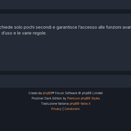
 richiede solo pochi secondi e garantisce l’accesso alle funzioni av
i d’uso e le varie regole.
Creato da
phpBB
® Forum Software © phpBB Limited
Prosilver Dark Edition by
Premium phpBB Styles
Traduzione Italiana
phpBB-Italia.it
Privacy
|
Condizioni