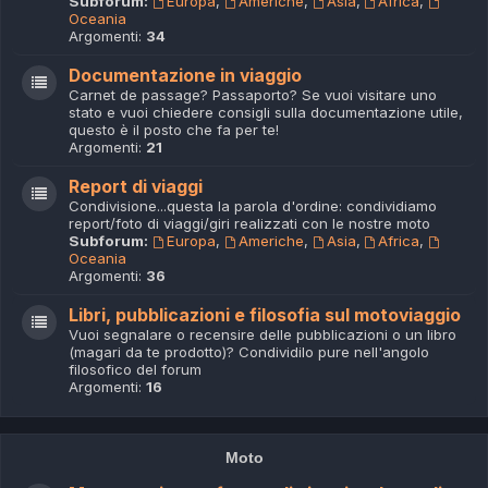
Subforum:
Europa
,
Americhe
,
Asia
,
Africa
,
Oceania
Argomenti:
34
Documentazione in viaggio
Carnet de passage? Passaporto? Se vuoi visitare uno
stato e vuoi chiedere consigli sulla documentazione utile,
questo è il posto che fa per te!
Argomenti:
21
Report di viaggi
Condivisione...questa la parola d'ordine: condividiamo
report/foto di viaggi/giri realizzati con le nostre moto
Subforum:
Europa
,
Americhe
,
Asia
,
Africa
,
Oceania
Argomenti:
36
Libri, pubblicazioni e filosofia sul motoviaggio
Vuoi segnalare o recensire delle pubblicazioni o un libro
(magari da te prodotto)? Condividilo pure nell'angolo
filosofico del forum
Argomenti:
16
Moto