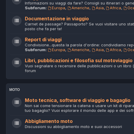
Informazioni su viaggi da fare? Consigli su itinerari o gene
Subforum:
Europa
,
Americhe
,
Asia
,
Africa
,
Oc
Documentazione in viaggio
Carnet de passage? Passaporto? Se vuoi visitare uno stato
posto che fa per te!
Report di viaggi
Condivisione...questa la parola d'ordine: condividiamo repor
Subforum:
Europa
,
Americhe
,
Asia
,
Africa
,
Oc
Libri, pubblicazioni e filosofia sul motoviaggio
Vuoi segnalare o recensire delle pubblicazioni o un libro (
forum
MOTO
Moto tecnica, software di viaggio e bagaglio
Non sai come tensionare la catena o usare un kit di ripar
tuo bagaglio? Vuoi esplorare il mondo delle app e dei sof
Abbigliamento moto
Discussioni su abbigliamento moto e suoi accessori