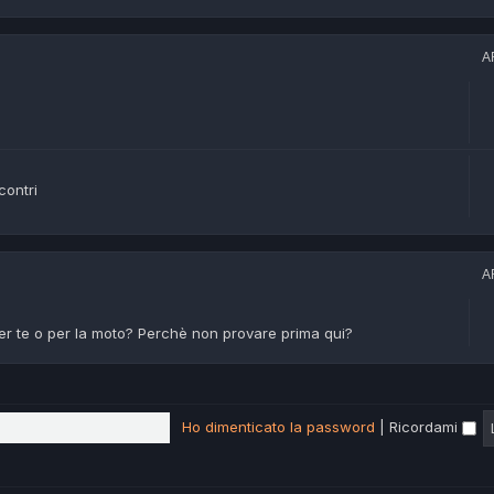
A
contri
A
er te o per la moto? Perchè non provare prima qui?
Ho dimenticato la password
|
Ricordami