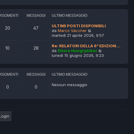
d
g
i
i
g
m
u
i
o
l
RGOMENTI
MESSAGGI
ULTIMO MESSAGGIO
o
m
t
e
i
ULTIMI POSTI DISPONIBILI
20
47
s
m
V
da
Marco Vaccher
s
o
e
martedì 21 aprile 2026, 9:57
a
m
d
g
e
i
Re: RELATORI DELLA 6° EDIZION…
g
10
28
s
u
V
da
Ettore Hungrybiker
i
s
l
e
lunedì 15 giugno 2026, 9:23
o
a
t
d
g
i
i
g
m
u
i
o
l
RGOMENTI
MESSAGGI
ULTIMO MESSAGGIO
o
m
t
e
i
Nessun messaggio
0
0
s
m
s
o
a
m
g
e
g
s
i
s
o
a
g
g
i