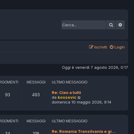
Cerca
Ricer
Iscriviti
Login
Oggi è venerdì 7 agosto 2026, 0:17
RGOMENTI
MESSAGGI
ULTIMO MESSAGGIO
Re: Ciao a tutti
93
493
V
da
kossovic
e
domenica 10 maggio 2026, 9:14
d
i
u
l
RGOMENTI
MESSAGGI
ULTIMO MESSAGGIO
t
i
Re: Romania Transilvania e gi…
34
318