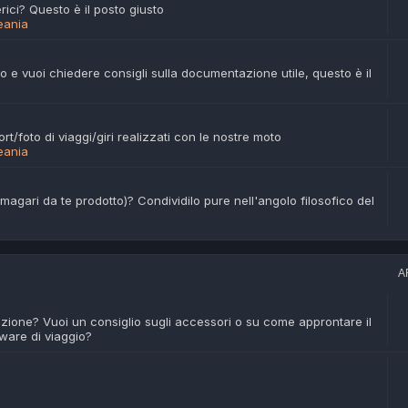
rici? Questo è il posto giusto
eania
 e vuoi chiedere consigli sulla documentazione utile, questo è il
t/foto di viaggi/giri realizzati con le nostre moto
eania
magari da te prodotto)? Condividilo pure nell'angolo filosofico del
A
azione? Vuoi un consiglio sugli accessori o su come approntare il
tware di viaggio?