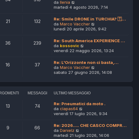
m
V
da
Ilenia
o
e
martedì 4 agosto 2026, 7:14
m
d
e
i
Re: Smile DRONE in TURCHIA? 🇹…
21
132
s
u
V
da
Marco Vaccher
s
l
e
lunedì 20 aprile 2026, 9:42
a
t
d
g
i
i
Re: South America EXPERIENCE …
g
m
36
239
u
V
da
kossovic
i
o
l
e
venerdì 22 maggio 2026, 13:24
o
m
t
d
e
i
i
s
Re: L'Orizzonte non ci basta,…
m
16
37
u
s
V
da
Marco Vaccher
o
l
a
e
sabato 27 giugno 2026, 14:08
m
t
g
d
e
i
g
i
s
m
i
u
s
o
o
l
a
RGOMENTI
MESSAGGI
ULTIMO MESSAGGIO
m
t
g
e
i
g
Re: Pneumatici da moto .
s
13
74
m
i
V
da
clapas64
s
o
o
e
venerdì 17 luglio 2026, 9:34
a
m
d
g
e
i
g
Re: 2026..... CHE CASCO COMPR…
s
9
66
u
i
V
da
Danielz
s
l
o
e
martedì 21 luglio 2026, 14:06
a
t