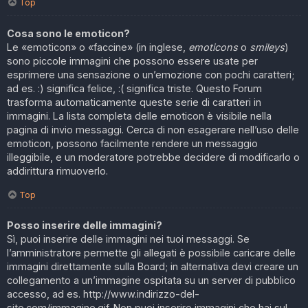
Top
Cosa sono le emoticon?
Le «emoticon» o «faccine» (in inglese,
emoticons
o
smileys
)
sono piccole immagini che possono essere usate per
esprimere una sensazione o un’emozione con pochi caratteri;
ad es. :) significa felice, :( significa triste. Questo Forum
trasforma automaticamente queste serie di caratteri in
immagini. La lista completa delle emoticon è visibile nella
pagina di invio messaggi. Cerca di non esagerare nell’uso delle
emoticon, possono facilmente rendere un messaggio
illeggibile, e un moderatore potrebbe decidere di modificarlo o
addirittura rimuoverlo.
Top
Posso inserire delle immagini?
Sì, puoi inserire delle immagini nei tuoi messaggi. Se
l’amministratore permette gli allegati è possibile caricare delle
immagini direttamente sulla Board; in alternativa devi creare un
collegamento a un’immagine ospitata su un server di pubblico
accesso, ad es. http://www.indirizzo-del-
sito.com/immagine.gif. Non puoi inserire immagini che hai sul